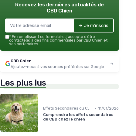
Recevez les dernières actualités de
CBD Chien
➔ Je m'inscris
*
En remplissant ce formulaire, j’accepte d’être
contacté(e) à des fins commerciales par CBD Chien et
ses partenaires.
CBD Chien
Ajoutez-nous à vos sources préférées sur Google
Les plus lus
•
Effets Secondaires du CBD chez le Chien
11/01/2026
Comprendre les effets secondaires
du CBD chez le chien