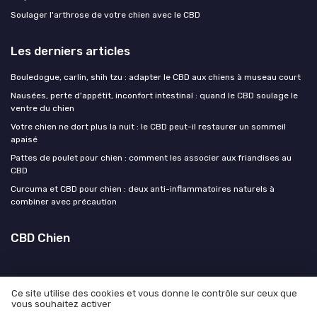
Soulager l'arthrose de votre chien avec le CBD
Les derniers articles
Bouledogue, carlin, shih tzu : adapter le CBD aux chiens à museau court
Nausées, perte d'appétit, inconfort intestinal : quand le CBD soulage le
ventre du chien
Votre chien ne dort plus la nuit : le CBD peut-il restaurer un sommeil
apaisé
Pattes de poulet pour chien : comment les associer aux friandises au
CBD
Curcuma et CBD pour chien : deux anti-inflammatoires naturels à
combiner avec précaution
CBD Chien
Ce site utilise des cookies et vous donne le contrôle sur ceux que
vous souhaitez activer
Mentions légales
Politique de confidentialité