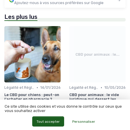
Ajoutez-nous à vos sources préférées sur Google
Les plus lus
CBD pour animaux : le...
•
•
Légalité et Réglementations du CBD pour Chiens
14/01/2026
Légalité et Réglementations du CBD pour Chiens
10/05/2026
Le CBD pour chiens : peut-on
CBD pour animaux : le vide
l'acheter en pharmacie ?
juridique qui dessert les
propriétaires responsables
Ce site utilise des cookies et vous donne le contrôle sur ceux que
vous souhaitez activer
Tout accepter
Personnaliser