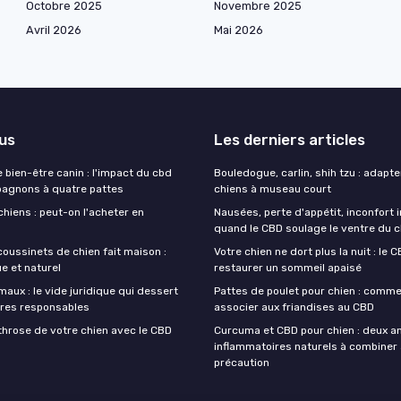
Octobre 2025
Novembre 2025
Avril 2026
Mai 2026
lus
Les derniers articles
e bien-être canin : l'impact du cbd
Bouledogue, carlin, shih tzu : adapte
agnons à quatre pattes
chiens à museau court
hiens : peut-on l'acheter en
Nausées, perte d'appétit, inconfort in
quand le CBD soulage le ventre du c
oussinets de chien fait maison :
Votre chien ne dort plus la nuit : le C
e et naturel
restaurer un sommeil apaisé
aux : le vide juridique qui dessert
Pattes de poulet pour chien : comme
aires responsables
associer aux friandises au CBD
throse de votre chien avec le CBD
Curcuma et CBD pour chien : deux an
inflammatoires naturels à combiner
précaution