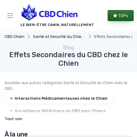
Panneau de gestion des cookies
TOPs
LE BIEN-ÊTRE CANIN, NATURELLEMENT
CBD Chien
Santé et Sécurité du Chien avec le CBD
Effets Secondaires du
Blog
Effets Secondaires du CBD chez le
Chien
Accéder aux autres catégories Santé et Sécurité du Chien avec le
CBD :
»
Interactions Médicamenteuses chez le Chien
»
Surveillance Vétérinaire du CBD pour Chiens
Tout voir
»
Scénarios d'Usage du CBD chez le Chien
À la une
»
Précautions Spécifiques pour le CBD Canin