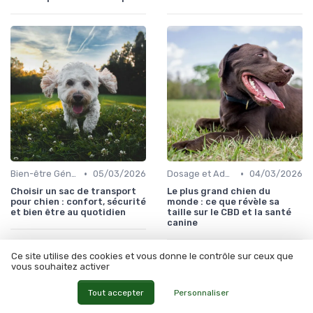
•
•
Bien-être Général du Chien
05/03/2026
Dosage et Administration pour Chiens
04/03/2026
Choisir un sac de transport
Le plus grand chien du
pour chien : confort, sécurité
monde : ce que révèle sa
et bien être au quotidien
taille sur le CBD et la santé
canine
Ce site utilise des cookies et vous donne le contrôle sur ceux que
vous souhaitez activer
Les articles par date
Tout accepter
Personnaliser