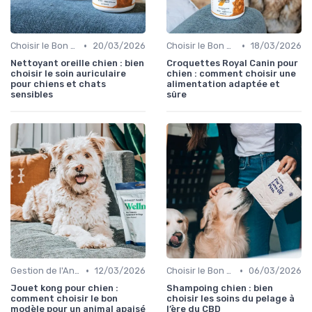
•
•
Choisir le Bon Produit pour Chiens
20/03/2026
Choisir le Bon Produit pour Chiens
18/03/2026
Nettoyant oreille chien : bien
Croquettes Royal Canin pour
choisir le soin auriculaire
chien : comment choisir une
pour chiens et chats
alimentation adaptée et
sensibles
sûre
•
•
Gestion de l'Anxiété chez le Chien
12/03/2026
Choisir le Bon Produit pour Chiens
06/03/2026
Jouet kong pour chien :
Shampoing chien : bien
comment choisir le bon
choisir les soins du pelage à
modèle pour un animal apaisé
l’ère du CBD