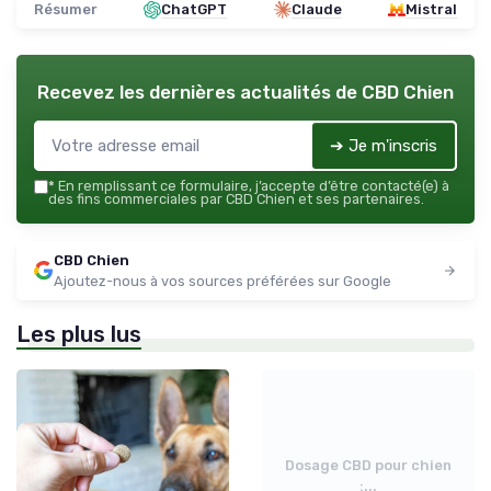
Résumer
ChatGPT
Claude
Mistral
Recevez les dernières actualités de
CBD Chien
➔ Je m'inscris
*
En remplissant ce formulaire, j’accepte d’être contacté(e) à
des fins commerciales par CBD Chien et ses partenaires.
CBD Chien
Ajoutez-nous à vos sources préférées sur Google
Les plus lus
Dosage CBD pour chien
:...