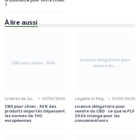
ordonnance pour votre chien
?
À lire aussi
Licence obligatoire pour
CBD pour chien : 30%...
vendre du...
•
•
Critères de Qualité du CBD Canin
07/05/2026
Légalité et Réglementations du CBD pour Chiens
07/05/2026
CBD pour chien : 30% des
Licence obligatoire pour
produits importés dépassent
vendre du CBD : ce que le PLF
les normes de THC
2026 change pour les
européennes
consommateurs