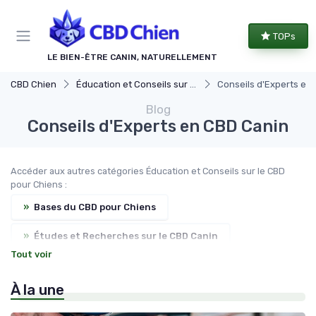
Panneau de gestion des cookies
TOPs
LE BIEN-ÊTRE CANIN, NATURELLEMENT
CBD Chien
Éducation et Conseils sur le CBD pour Chiens
Conseils d'Experts en
Blog
Conseils d'Experts en CBD Canin
Accéder aux autres catégories Éducation et Conseils sur le CBD
pour Chiens :
»
Bases du CBD pour Chiens
»
Études et Recherches sur le CBD Canin
Tout voir
»
Témoignages d'Utilisateurs de CBD pour Chiens
À la une
»
Nouveautés dans le monde du CBD pour Chiens