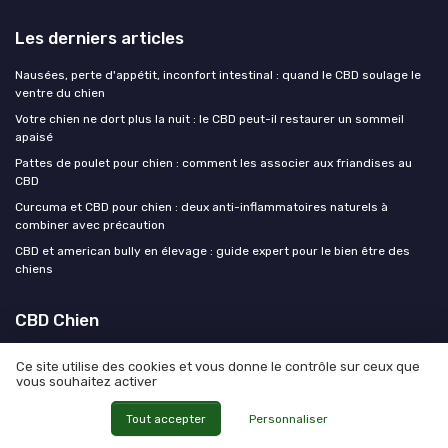
Les derniers articles
Nausées, perte d'appétit, inconfort intestinal : quand le CBD soulage le
ventre du chien
Votre chien ne dort plus la nuit : le CBD peut-il restaurer un sommeil
apaisé
Pattes de poulet pour chien : comment les associer aux friandises au
CBD
Curcuma et CBD pour chien : deux anti-inflammatoires naturels à
combiner avec précaution
CBD et american bully en élevage : guide expert pour le bien être des
chiens
CBD Chien
Ce site utilise des cookies et vous donne le contrôle sur ceux que
vous souhaitez activer
Tout accepter
Personnaliser
Mentions légales
Politique de confidentialité
© CBD Chien 2026