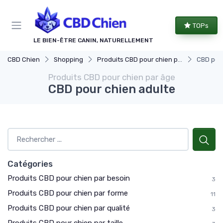
Panneau de gestion des cookies
TOPs
LE BIEN-ÊTRE CANIN, NATURELLEMENT
CBD Chien
Shopping
Produits CBD pour chien par âge
CBD pour
Produits CBD pour chien par âge
CBD pour chien adulte
Catégories
Produits CBD pour chien par besoin
3
Produits CBD pour chien par forme
11
Produits CBD pour chien par qualité
3