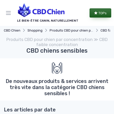
Panneau de gestion des cookies
TOPs
LE BIEN-ÊTRE CANIN, NATURELLEMENT
CBD Chien
Shopping
Produits CBD pour chien par concentration
CBD faib
Produits CBD pour chien par concentration ≫ CBD
faible concentration
CBD chiens sensibles
🙌
De nouveaux produits & services arrivent
très vite dans la catégorie CBD chiens
sensibles !
Les articles par date