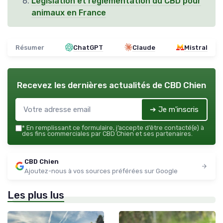
Législation et réglementation du CBD pour
animaux en France
Résumer
ChatGPT
Claude
Mistral
Recevez les dernières actualités de
CBD Chien
➔ Je m'inscris
*
En remplissant ce formulaire, j’accepte d’être contacté(e) à
des fins commerciales par CBD Chien et ses partenaires.
CBD Chien
Ajoutez-nous à vos sources préférées sur Google
Les plus lus