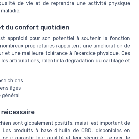
qualité de vie et de reprendre une activité physique
a maladie.
rmulaire, j’accepte d’être contacté(e) à des fins commerciales par CBD Chi
et du confort quotidien
t apprécié pour son potentiel à soutenir la fonction
e nombreux propriétaires rapportent une amélioration de
ur et une meilleure tolérance à l’exercice physique. Ces
les articulations, ralentir la dégradation du cartilage et
ose chiens
hiens âgés
e général
 nécessaire
chien sont globalement positifs, mais il est important de
 Les produits à base d’huile de CBD, disponibles en
 pour garantir leur qualité et leur sécurité. Le prix, le