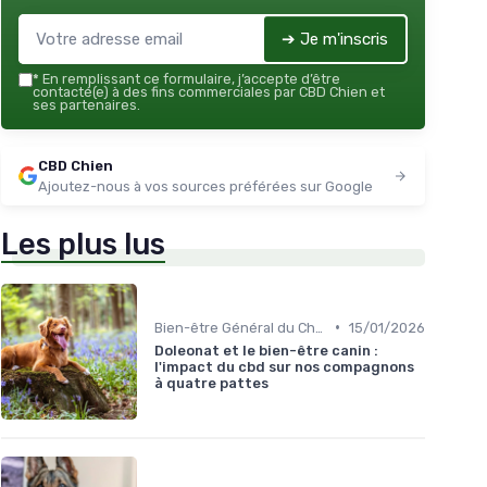
➔ Je m'inscris
*
En remplissant ce formulaire, j’accepte d’être
contacté(e) à des fins commerciales par CBD Chien et
ses partenaires.
CBD Chien
Ajoutez-nous à vos sources préférées sur Google
Les plus lus
•
Bien-être Général du Chien
15/01/2026
Doleonat et le bien-être canin :
l'impact du cbd sur nos compagnons
à quatre pattes