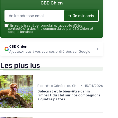
CBD Chien
➔ Je m'inscris
*
En remplissant ce formulaire, j’accepte d’être
contacté(e) à des fins commerciales par CBD Chien et
ses partenaires.
CBD Chien
Ajoutez-nous à vos sources préférées sur Google
Les plus lus
•
Bien-être Général du Chien
15/01/2026
Doleonat et le bien-être canin :
l'impact du cbd sur nos compagnons
à quatre pattes