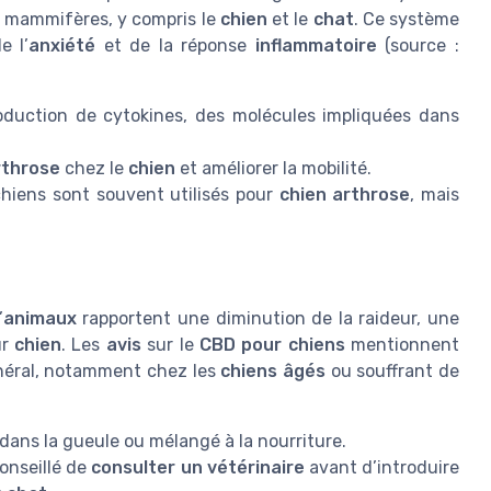
s mammifères, y compris le
chien
et le
chat
. Ce système
e l’
anxiété
et de la réponse
inflammatoire
(source :
duction de cytokines, des molécules impliquées dans
rthrose
chez le
chien
et améliorer la mobilité.
hiens sont souvent utilisés pour
chien arthrose
, mais
’
animaux
rapportent une diminution de la raideur, une
ur
chien
. Les
avis
sur le
CBD pour chiens
mentionnent
néral, notamment chez les
chiens âgés
ou souffrant de
dans la gueule ou mélangé à la nourriture.
conseillé de
consulter un vétérinaire
avant d’introduire