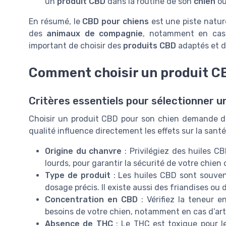
un
produit CBD
dans la routine de son
chien
o
En résumé, le
CBD pour chiens
est une piste natur
des
animaux de compagnie
, notamment en cas
important de choisir des
produits CBD
adaptés et de
Comment choisir un produit CB
Critères essentiels pour sélectionner 
Choisir un produit CBD pour son chien demande de l
qualité influence directement les effets sur la santé 
Origine du chanvre
: Privilégiez des huiles C
lourds, pour garantir la sécurité de votre chien 
Type de produit
: Les huiles CBD sont souvent
dosage précis. Il existe aussi des friandises o
Concentration en CBD
: Vérifiez la teneur 
besoins de votre chien, notamment en cas d’art
Absence de THC
: Le THC est toxique pour l