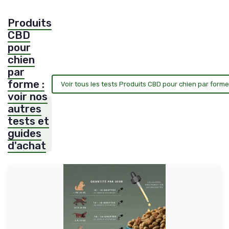
Produits
CBD
pour
chien
par
forme :
Voir tous les tests Produits CBD pour chien par form
voir nos
autres
tests et
guides
d'achat