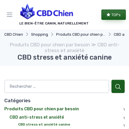
Panneau de gestion des cookies
TOPs
LE BIEN-ÊTRE CANIN, NATURELLEMENT
CBD Chien
Shopping
Produits CBD pour chien par besoin
CBD anti
Produits CBD pour chien par besoin ≫ CBD anti-
stress et anxiété
CBD stress et anxiété canine
Catégories
Produits CBD pour chien par besoin
1
CBD anti-stress et anxiété
1
CBD stress et anxiété canine
1