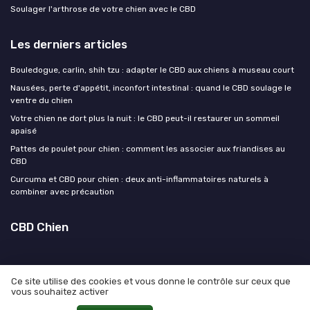
Soulager l'arthrose de votre chien avec le CBD
Les derniers articles
Bouledogue, carlin, shih tzu : adapter le CBD aux chiens à museau court
Nausées, perte d'appétit, inconfort intestinal : quand le CBD soulage le
ventre du chien
Votre chien ne dort plus la nuit : le CBD peut-il restaurer un sommeil
apaisé
Pattes de poulet pour chien : comment les associer aux friandises au
CBD
Curcuma et CBD pour chien : deux anti-inflammatoires naturels à
combiner avec précaution
CBD Chien
Ce site utilise des cookies et vous donne le contrôle sur ceux que
vous souhaitez activer
Mentions légales
Politique de confidentialité