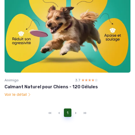
Animigo
3.7
☆☆☆☆☆
★★★★★
Calmant Naturel pour Chiens - 120 Gélules
Voir le détail
‹‹
‹
1
›
››