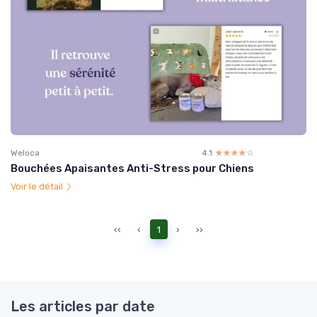
Weloca
4.1
☆☆☆☆☆
★★★★★
Bouchées Apaisantes Anti-Stress pour Chiens
Voir le détail
‹‹
‹
1
›
››
Les articles par date