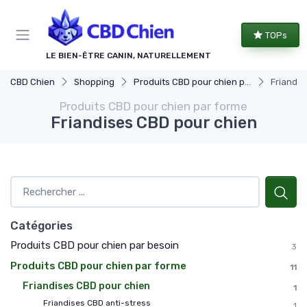
Panneau de gestion des cookies
TOPs
LE BIEN-ÊTRE CANIN, NATURELLEMENT
CBD Chien
Shopping
Produits CBD pour chien par forme
Friandis
Produits CBD pour chien par forme
Friandises CBD pour chien
Catégories
Produits CBD pour chien par besoin
3
Produits CBD pour chien par forme
11
Friandises CBD pour chien
1
Friandises CBD anti-stress
1