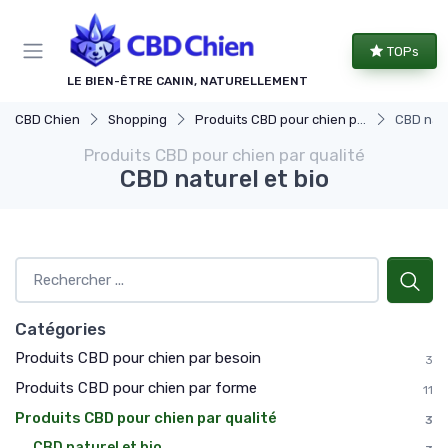
Panneau de gestion des cookies
TOPs
LE BIEN-ÊTRE CANIN, NATURELLEMENT
CBD Chien
Shopping
Produits CBD pour chien par qualité
CBD natu
Produits CBD pour chien par qualité
CBD naturel et bio
Catégories
Produits CBD pour chien par besoin
3
Produits CBD pour chien par forme
11
Produits CBD pour chien par qualité
3
CBD naturel et bio