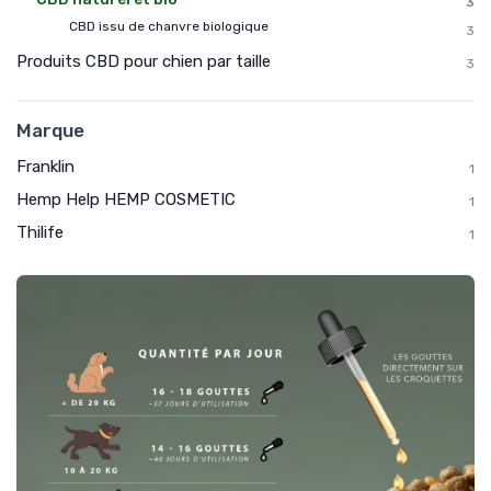
3
CBD issu de chanvre biologique
3
Produits CBD pour chien par taille
3
Marque
Franklin
1
Hemp Help HEMP COSMETIC
1
Thilife
1