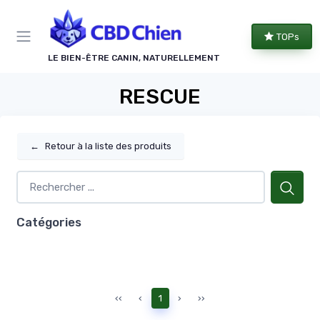
Panneau de gestion des cookies
TOPs
LE BIEN-ÊTRE CANIN, NATURELLEMENT
RESCUE
←
Retour à la liste des produits
Catégories
‹‹
‹
1
›
››