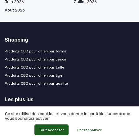
Juin 2026
Juillet 2026
Août 2026
Shopping
Produits CBD pour chien par forme
Produits CBD pour chien par besoin
Produits CBD pour chien par taille
Produits CBD pour chien par âge
Produits CBD pour chien par qualité
Les plus lus
Doleonat et le bien-être canin : l'impact du cbd sur nos compagnons à
Ce site utilise des cookies et vous donne le contrôle sur ceux que
quatre pattes
vous souhaitez activer
Le CBD pour chiens : peut-on l'acheter en pharmacie ?
Tout accepter
Personnaliser
Baume pour coussinets de chien fait maison : guide pratique et naturel