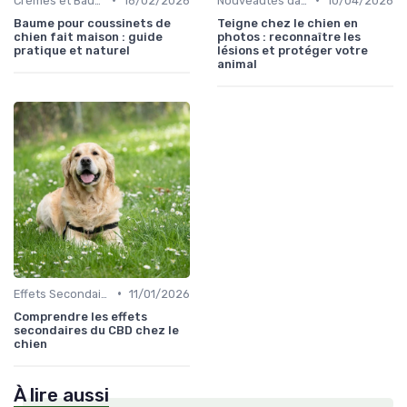
Crèmes et Baumes pour Chiens
16/02/2026
Nouveautés dans le monde du CBD pour Chiens
10/04/2026
Baume pour coussinets de
Teigne chez le chien en
chien fait maison : guide
photos : reconnaître les
pratique et naturel
lésions et protéger votre
animal
•
Effets Secondaires du CBD chez le Chien
11/01/2026
Comprendre les effets
secondaires du CBD chez le
chien
À lire aussi