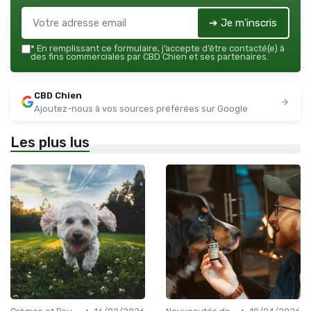
➔ Je m'inscris
*
En remplissant ce formulaire, j’accepte d’être contacté(e) à
des fins commerciales par CBD Chien et ses partenaires.
CBD Chien
Ajoutez-nous à vos sources préférées sur Google
Les plus lus
•
•