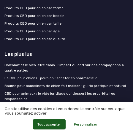
Produits CBD pour chien par forme
Produits CBD pour chien par besoin
Produits CBD pour chien par taille
Produits CBD pour chien par âge
Produits CBD pour chien par qualité
Les plus lus
Doleonat et le bien-être canin : l'impact du cbd sur nos compagnons à
quatre pattes
Le CBD pour chiens : peut-on l'acheter en pharmacie ?
Baume pour coussinets de chien fait maison : guide pratique et naturel
CBD pour animaux : le vide juridique qui dessert les propriétaires
responsables
Soulager l'arthrose de votre chien avec le CBD
Ce site utilise des cookies et vous donne le contrôle sur ceux que
vous souhaitez activer
Les derniers articles
Tout accepter
Personnaliser
Bouledogue, carlin, shih tzu : adapter le CBD aux chiens à museau court