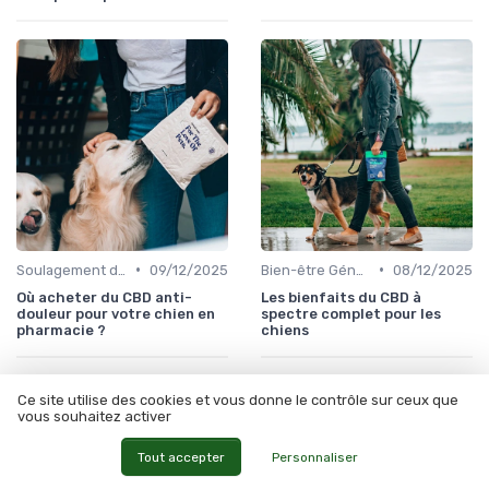
•
•
Soulagement de la Douleur chez le Chien
09/12/2025
Bien-être Général du Chien
08/12/2025
Où acheter du CBD anti-
Les bienfaits du CBD à
douleur pour votre chien en
spectre complet pour les
pharmacie ?
chiens
Ce site utilise des cookies et vous donne le contrôle sur ceux que
vous souhaitez activer
Les articles par date
Tout accepter
Personnaliser
Janvier 2024
Mars 2024