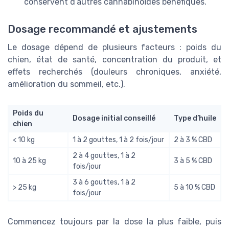
conservent d’autres cannabinoïdes bénéfiques.
Dosage recommandé et ajustements
Le dosage dépend de plusieurs facteurs : poids du
chien, état de santé, concentration du produit, et
effets recherchés (douleurs chroniques, anxiété,
amélioration du sommeil, etc.).
Poids du
Dosage initial conseillé
Type d’huile
chien
< 10 kg
1 à 2 gouttes, 1 à 2 fois/jour
2 à 3 % CBD
2 à 4 gouttes, 1 à 2
10 à 25 kg
3 à 5 % CBD
fois/jour
3 à 6 gouttes, 1 à 2
> 25 kg
5 à 10 % CBD
fois/jour
Commencez toujours par la dose la plus faible, puis