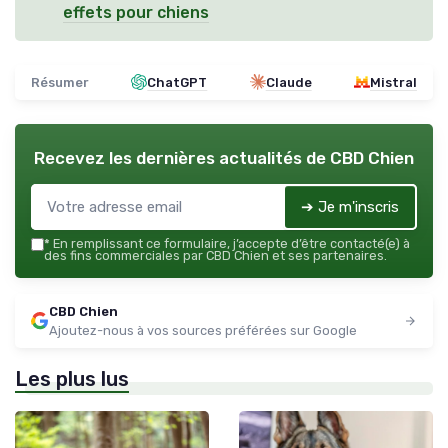
effets pour chiens
Résumer
ChatGPT
Claude
Mistral
Recevez les dernières actualités de
CBD Chien
➔ Je m'inscris
*
En remplissant ce formulaire, j’accepte d’être contacté(e) à
des fins commerciales par CBD Chien et ses partenaires.
CBD Chien
Ajoutez-nous à vos sources préférées sur Google
Les plus lus