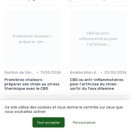
CBD ou anti-
Premières chaleurs :
inflammatoires pour
préparer son...
l'arthrose...
•
•
Gestion de l'Anxiété chez le Chien
11/05/2026
Amélioration de la Mobilité Canine
03/05/2026
Premières chaleurs :
CBD ou anti-inflammatoires
préparer son chien au stress
pour l'arthrose du chien :
thermique avec le CBD
sortir du faux dilemme
Ce site utilise des cookies et vous donne le contrôle sur ceux que
vous souhaitez activer
Tout accepter
Personnaliser