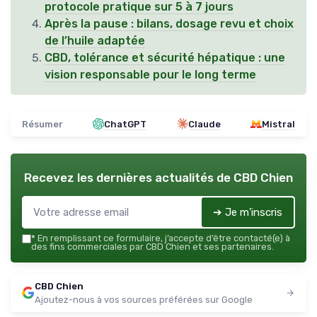
protocole pratique sur 5 à 7 jours
Après la pause : bilans, dosage revu et choix
de l’huile adaptée
CBD, tolérance et sécurité hépatique : une
vision responsable pour le long terme
Résumer
ChatGPT
Claude
Mistral
Recevez les dernières actualités de
CBD Chien
➔ Je m'inscris
*
En remplissant ce formulaire, j’accepte d’être contacté(e) à
des fins commerciales par CBD Chien et ses partenaires.
CBD Chien
Ajoutez-nous à vos sources préférées sur Google