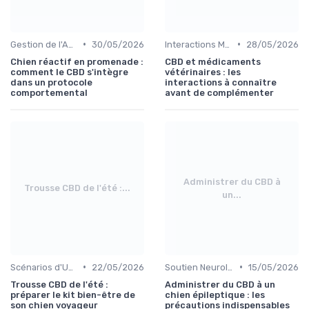
•
•
Gestion de l'Anxiété chez le Chien
30/05/2026
Interactions Médicamenteuses chez le Chien
28/05/2026
Chien réactif en promenade :
CBD et médicaments
comment le CBD s'intègre
vétérinaires : les
dans un protocole
interactions à connaître
comportemental
avant de complémenter
Administrer du CBD à
Trousse CBD de l'été :...
un...
•
•
Scénarios d'Usage du CBD chez le Chien
22/05/2026
Soutien Neurologique pour Chiens
15/05/2026
Trousse CBD de l'été :
Administrer du CBD à un
préparer le kit bien-être de
chien épileptique : les
son chien voyageur
précautions indispensables