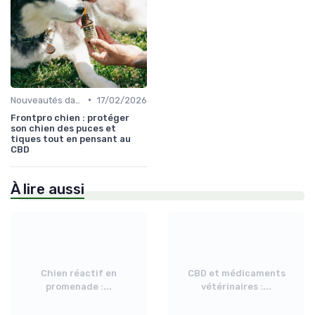
•
Nouveautés dans le monde du CBD pour Chiens
17/02/2026
Frontpro chien : protéger
son chien des puces et
tiques tout en pensant au
CBD
À lire aussi
Chien réactif en
CBD et médicaments
promenade :...
vétérinaires :...